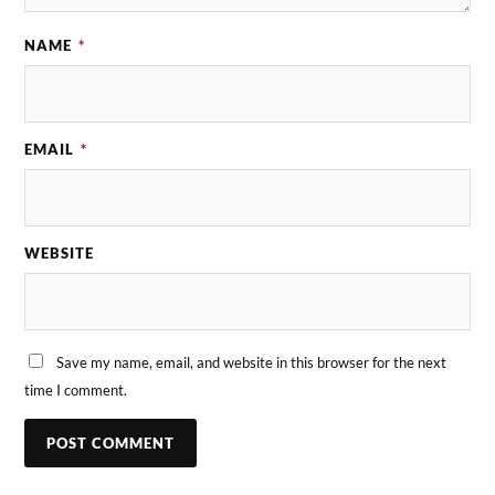
NAME
*
EMAIL
*
WEBSITE
Save my name, email, and website in this browser for the next
time I comment.