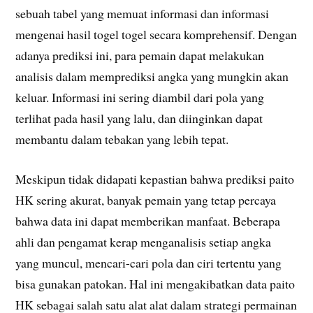
sebuah tabel yang memuat informasi dan informasi
mengenai hasil togel togel secara komprehensif. Dengan
adanya prediksi ini, para pemain dapat melakukan
analisis dalam memprediksi angka yang mungkin akan
keluar. Informasi ini sering diambil dari pola yang
terlihat pada hasil yang lalu, dan diinginkan dapat
membantu dalam tebakan yang lebih tepat.
Meskipun tidak didapati kepastian bahwa prediksi paito
HK sering akurat, banyak pemain yang tetap percaya
bahwa data ini dapat memberikan manfaat. Beberapa
ahli dan pengamat kerap menganalisis setiap angka
yang muncul, mencari-cari pola dan ciri tertentu yang
bisa gunakan patokan. Hal ini mengakibatkan data paito
HK sebagai salah satu alat alat dalam strategi permainan