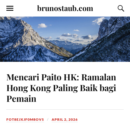
brunostaub.com
Mencari Paito HK: Ramalan
Hong Kong Paling Baik bagi
Pemain
FOT8EJXJF0M8OV5
APRIL 2, 2026