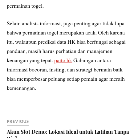
permainan togel.
Selain analisis informasi, juga penting agar tidak lupa
bahwa permainan togel merupakan acak. Oleh karena
itu, walaupun prediksi data HK bisa berfungsi sebagai
panduan, masih harus perhatian dan manajemen
keuangan yang tepat.
paito hk
Gabungan antara
informasi bocoran, insting, dan strategi bermain baik
bisa memperbesar peluang setiap pemain agar meraih
kemenangan.
PREVIOUS
Akun Slot Demo: Lokasi Ideal untuk Latihan Tanpa