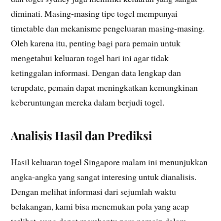
diminati. Masing-masing tipe togel mempunyai
timetable dan mekanisme pengeluaran masing-masing.
Oleh karena itu, penting bagi para pemain untuk
mengetahui keluaran togel hari ini agar tidak
ketinggalan informasi. Dengan data lengkap dan
terupdate, pemain dapat meningkatkan kemungkinan
keberuntungan mereka dalam berjudi togel.
Analisis Hasil dan Prediksi
Hasil keluaran togel Singapore malam ini menunjukkan
angka-angka yang sangat interesing untuk dianalisis.
Dengan melihat informasi dari sejumlah waktu
belakangan, kami bisa menemukan pola yang acap