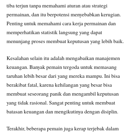
tiba terjun tanpa memahami aturan atau strategi
permainan, dan itu berpotensi menyebabkan kerugian.
Penting untuk memahami cara kerja permainan dan
memperhatikan statistik langsung yang dapat
menunjang proses membuat keputusan yang lebih baik.
Kesalahan selain itu adalah mengabaikan manajemen
keuangan. Banyak pemain tergoda untuk memasang
taruhan lebih besar dari yang mereka mampu. Ini bisa
berakibat fatal, karena kehilangan yang besar bisa
membuat seseorang panik dan mengambil keputusan
yang tidak rasional. Sangat penting untuk membuat
batasan keuangan dan mengikutinya dengan disiplin.
Terakhir, beberapa pemain juga kerap terjebak dalam