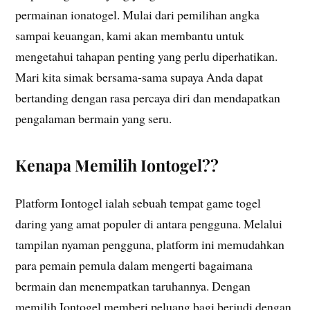
permainan ionatogel. Mulai dari pemilihan angka
sampai keuangan, kami akan membantu untuk
mengetahui tahapan penting yang perlu diperhatikan.
Mari kita simak bersama-sama supaya Anda dapat
bertanding dengan rasa percaya diri dan mendapatkan
pengalaman bermain yang seru.
Kenapa Memilih Iontogel??
Platform Iontogel ialah sebuah tempat game togel
daring yang amat populer di antara pengguna. Melalui
tampilan nyaman pengguna, platform ini memudahkan
para pemain pemula dalam mengerti bagaimana
bermain dan menempatkan taruhannya. Dengan
memilih Iontogel memberi peluang bagi berjudi dengan