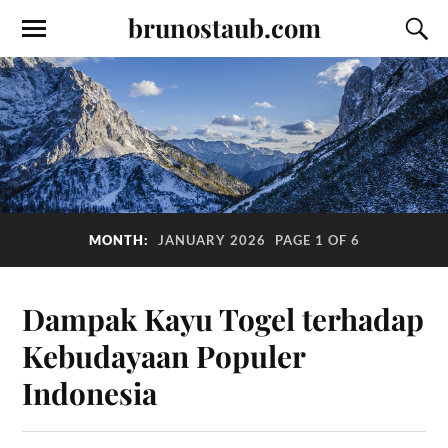
brunostaub.com
MONTH:
JANUARY 2026
PAGE 1 OF 6
Dampak Kayu Togel terhadap
Kebudayaan Populer
Indonesia