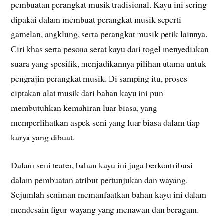
pembuatan perangkat musik tradisional. Kayu ini sering
dipakai dalam membuat perangkat musik seperti
gamelan, angklung, serta perangkat musik petik lainnya.
Ciri khas serta pesona serat kayu dari togel menyediakan
suara yang spesifik, menjadikannya pilihan utama untuk
pengrajin perangkat musik. Di samping itu, proses
ciptakan alat musik dari bahan kayu ini pun
membutuhkan kemahiran luar biasa, yang
memperlihatkan aspek seni yang luar biasa dalam tiap
karya yang dibuat.
Dalam seni teater, bahan kayu ini juga berkontribusi
dalam pembuatan atribut pertunjukan dan wayang.
Sejumlah seniman memanfaatkan bahan kayu ini dalam
mendesain figur wayang yang menawan dan beragam.