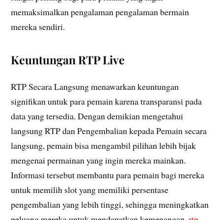
memaksimalkan pengalaman pengalaman bermain
mereka sendiri.
Keuntungan RTP Live
RTP Secara Langsung menawarkan keuntungan
signifikan untuk para pemain karena transparansi pada
data yang tersedia. Dengan demikian mengetahui
langsung RTP dan Pengembalian kepada Pemain secara
langsung, pemain bisa mengambil pilihan lebih bijak
mengenai permainan yang ingin mereka mainkan.
Informasi tersebut membantu para pemain bagi mereka
untuk memilih slot yang memiliki persentase
pengembalian yang lebih tinggi, sehingga meningkatkan
peluang mereka untuk mendapatkan kemenangan.
rtp