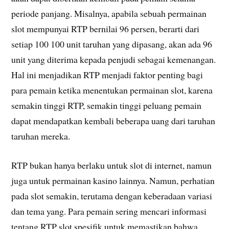
periode panjang. Misalnya, apabila sebuah permainan
slot mempunyai RTP bernilai 96 persen, berarti dari
setiap 100 100 unit taruhan yang dipasang, akan ada 96
unit yang diterima kepada penjudi sebagai kemenangan.
Hal ini menjadikan RTP menjadi faktor penting bagi
para pemain ketika menentukan permainan slot, karena
semakin tinggi RTP, semakin tinggi peluang pemain
dapat mendapatkan kembali beberapa uang dari taruhan
taruhan mereka.
RTP bukan hanya berlaku untuk slot di internet, namun
juga untuk permainan kasino lainnya. Namun, perhatian
pada slot semakin, terutama dengan keberadaan variasi
dan tema yang. Para pemain sering mencari informasi
tentang RTP slot spesifik untuk memastikan bahwa