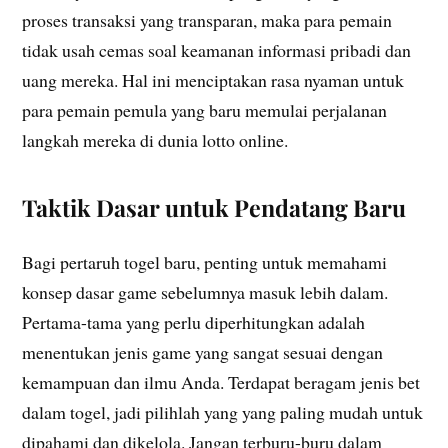
proses transaksi yang transparan, maka para pemain
tidak usah cemas soal keamanan informasi pribadi dan
uang mereka. Hal ini menciptakan rasa nyaman untuk
para pemain pemula yang baru memulai perjalanan
langkah mereka di dunia lotto online.
Taktik Dasar untuk Pendatang Baru
Bagi pertaruh togel baru, penting untuk memahami
konsep dasar game sebelumnya masuk lebih dalam.
Pertama-tama yang perlu diperhitungkan adalah
menentukan jenis game yang sangat sesuai dengan
kemampuan dan ilmu Anda. Terdapat beragam jenis bet
dalam togel, jadi pilihlah yang yang paling mudah untuk
dipahami dan dikelola. Jangan terburu-buru dalam