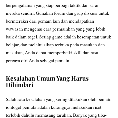
berpengalaman yang siap berbagi taktik dan saran
mereka sendiri. Gunakan forum dan grup diskusi untuk
berinteraksi dari pemain lain dan mendapatkan
wawasan mengenai cara permainkan yang yang lebih
baik dalam togel. Setiap game adalah kesempatan untuk
belajar, dan melalui sikap terbuka pada masukan dan
masukan, Anda dapat memperbaiki skill dan rasa
percaya diri Anda sebagai pemain.
Kesalahan Umum Yang Harus
Dihindari
Salah satu kesalahan yang sering dilakukan oleh pemain
iontogel pemula adalah kurangnya melakukan riset
terlebih dahulu memasang taruhan. Banyak yang tiba-