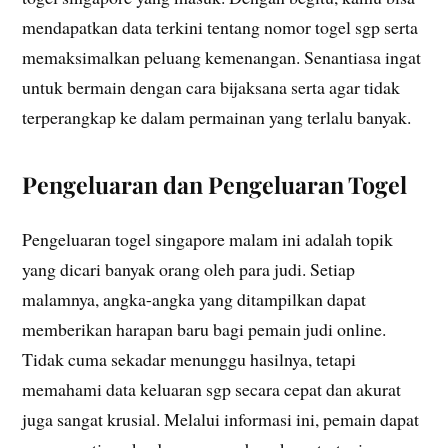
mendapatkan data terkini tentang nomor togel sgp serta
memaksimalkan peluang kemenangan. Senantiasa ingat
untuk bermain dengan cara bijaksana serta agar tidak
terperangkap ke dalam permainan yang terlalu banyak.
Pengeluaran dan Pengeluaran Togel
Pengeluaran togel singapore malam ini adalah topik
yang dicari banyak orang oleh para judi. Setiap
malamnya, angka-angka yang ditampilkan dapat
memberikan harapan baru bagi pemain judi online.
Tidak cuma sekadar menunggu hasilnya, tetapi
memahami data keluaran sgp secara cepat dan akurat
juga sangat krusial. Melalui informasi ini, pemain dapat