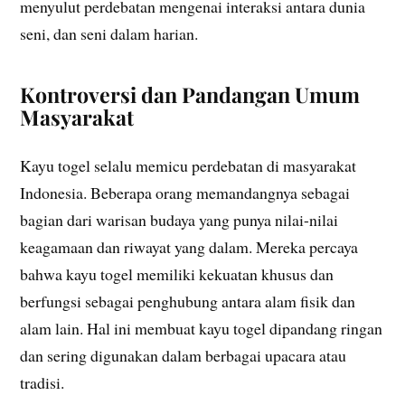
menyulut perdebatan mengenai interaksi antara dunia
seni, dan seni dalam harian.
Kontroversi dan Pandangan Umum
Masyarakat
Kayu togel selalu memicu perdebatan di masyarakat
Indonesia. Beberapa orang memandangnya sebagai
bagian dari warisan budaya yang punya nilai-nilai
keagamaan dan riwayat yang dalam. Mereka percaya
bahwa kayu togel memiliki kekuatan khusus dan
berfungsi sebagai penghubung antara alam fisik dan
alam lain. Hal ini membuat kayu togel dipandang ringan
dan sering digunakan dalam berbagai upacara atau
tradisi.