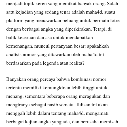
menjadi topik keren yang memikat banyak orang. Salah
satu kejadian yang sedang tenar adalah maha4d, suatu
platform yang menawarkan peluang untuk bermain lotre
dengan berbagai angka yang diperkirakan. Tetapi, di
balik keseruan dan asa untuk mendapatkan
kemenangan, muncul pertanyaan besar: apakahkah
analisis nomor yang ditawarkan oleh maha4d ini
berdasarkan pada legenda atau realita?
Banyakan orang percaya bahwa kombinasi nomor
tertentu memiliki kemungkinan lebih tinggi untuk
menang, sementara beberapa orang meragukan dan
mengiranya sebagai nasib semata. Tulisan ini akan
menggali lebih dalam tentang maha4d, mengamati
berbagai kajian angka yang ada, dan berusaha memisah