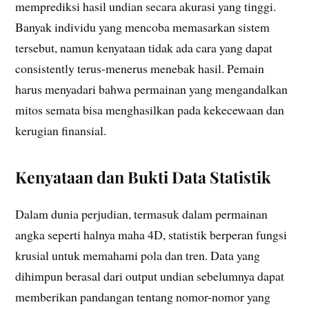
memprediksi hasil undian secara akurasi yang tinggi.
Banyak individu yang mencoba memasarkan sistem
tersebut, namun kenyataan tidak ada cara yang dapat
consistently terus-menerus menebak hasil. Pemain
harus menyadari bahwa permainan yang mengandalkan
mitos semata bisa menghasilkan pada kekecewaan dan
kerugian finansial.
Kenyataan dan Bukti Data Statistik
Dalam dunia perjudian, termasuk dalam permainan
angka seperti halnya maha 4D, statistik berperan fungsi
krusial untuk memahami pola dan tren. Data yang
dihimpun berasal dari output undian sebelumnya dapat
memberikan pandangan tentang nomor-nomor yang