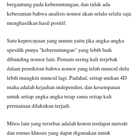
bergantung pada keberuntungan, dan tidak ada
keberanian bahwa analisis nomor akan selalu selalu saja
menghasilkan hasil positif.
Satu kepercayaan yang umum yaitu jika angka-angka
spesifik punya "keberuntungan" yang lebih baik
dibanding nomor lain. Pemain sering kali terjebak
dalam pemikiran bahwa nomor yang telah muncul dulu
lebih mungkin muncul lagi. Padahal, setiap undian 4D
maha adalah kejadian independen, dan kesempatan
untuk setiap angka angka tetap sama setiap kali
permainan dilakukan terjadi.
Mitos lain yang tersebar adalah konon terdapat metode
dan rumus khusus yang dapat digunakan untuk