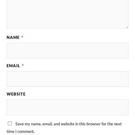
NAME
*
EMAIL
*
WEBSITE
Save my name, email, and website in this browser for the next
time I comment.