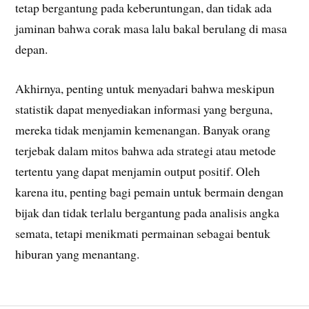
tetap bergantung pada keberuntungan, dan tidak ada
jaminan bahwa corak masa lalu bakal berulang di masa
depan.
Akhirnya, penting untuk menyadari bahwa meskipun
statistik dapat menyediakan informasi yang berguna,
mereka tidak menjamin kemenangan. Banyak orang
terjebak dalam mitos bahwa ada strategi atau metode
tertentu yang dapat menjamin output positif. Oleh
karena itu, penting bagi pemain untuk bermain dengan
bijak dan tidak terlalu bergantung pada analisis angka
semata, tetapi menikmati permainan sebagai bentuk
hiburan yang menantang.