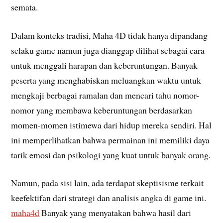
semata.
Dalam konteks tradisi, Maha 4D tidak hanya dipandang
selaku game namun juga dianggap dilihat sebagai cara
untuk menggali harapan dan keberuntungan. Banyak
peserta yang menghabiskan meluangkan waktu untuk
mengkaji berbagai ramalan dan mencari tahu nomor-
nomor yang membawa keberuntungan berdasarkan
momen-momen istimewa dari hidup mereka sendiri. Hal
ini memperlihatkan bahwa permainan ini memiliki daya
tarik emosi dan psikologi yang kuat untuk banyak orang.
Namun, pada sisi lain, ada terdapat skeptisisme terkait
keefektifan dari strategi dan analisis angka di game ini.
maha4d
Banyak yang menyatakan bahwa hasil dari