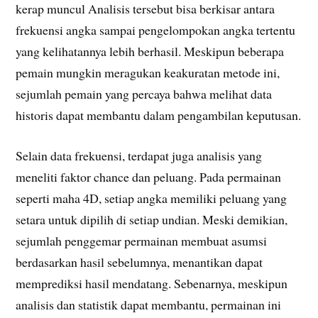
kerap muncul Analisis tersebut bisa berkisar antara
frekuensi angka sampai pengelompokan angka tertentu
yang kelihatannya lebih berhasil. Meskipun beberapa
pemain mungkin meragukan keakuratan metode ini,
sejumlah pemain yang percaya bahwa melihat data
historis dapat membantu dalam pengambilan keputusan.
Selain data frekuensi, terdapat juga analisis yang
meneliti faktor chance dan peluang. Pada permainan
seperti maha 4D, setiap angka memiliki peluang yang
setara untuk dipilih di setiap undian. Meski demikian,
sejumlah penggemar permainan membuat asumsi
berdasarkan hasil sebelumnya, menantikan dapat
memprediksi hasil mendatang. Sebenarnya, meskipun
analisis dan statistik dapat membantu, permainan ini