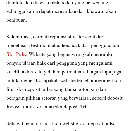
dikelola dan diawasi oleh badan yang berwenang,
sehingga kamu dapat memainkan dari khawatir akan
penipuan.
Selanjutnya, cermati reputasi situs tersebut dari
menelusuri testimoni atau feedback dari pengguna lain.
Slot Pulsa
Website yang bagus seringkali memiliki
banyak ulasan baik dari pengguna yang mengalami
keadilan dan safety dalam permainan. Jangan lupa juga
untuk memeriksa apakah website tersebut memberikan
fitur slot deposit pulsa yang tanpa potongan dan
beragam pilihan setoran yang bervariasi, seperti deposit
Indosat untuk slot atau slot deposit Tri.
Sebagai penutup, pastikan website slot deposit pulsa