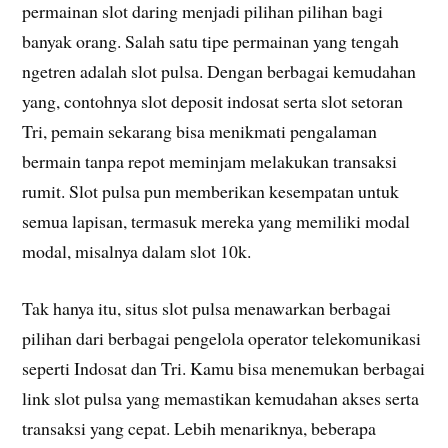
permainan slot daring menjadi pilihan pilihan bagi
banyak orang. Salah satu tipe permainan yang tengah
ngetren adalah slot pulsa. Dengan berbagai kemudahan
yang, contohnya slot deposit indosat serta slot setoran
Tri, pemain sekarang bisa menikmati pengalaman
bermain tanpa repot meminjam melakukan transaksi
rumit. Slot pulsa pun memberikan kesempatan untuk
semua lapisan, termasuk mereka yang memiliki modal
modal, misalnya dalam slot 10k.
Tak hanya itu, situs slot pulsa menawarkan berbagai
pilihan dari berbagai pengelola operator telekomunikasi
seperti Indosat dan Tri. Kamu bisa menemukan berbagai
link slot pulsa yang memastikan kemudahan akses serta
transaksi yang cepat. Lebih menariknya, beberapa