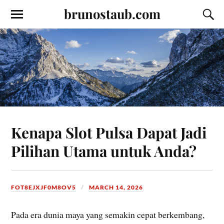
brunostaub.com
Kenapa Slot Pulsa Dapat Jadi
Pilihan Utama untuk Anda?
FOT8EJXJF0M8OV5
MARCH 14, 2026
Pada era dunia maya yang semakin cepat berkembang,