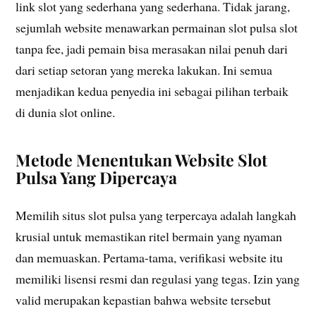
link slot yang sederhana yang sederhana. Tidak jarang,
sejumlah website menawarkan permainan slot pulsa slot
tanpa fee, jadi pemain bisa merasakan nilai penuh dari
dari setiap setoran yang mereka lakukan. Ini semua
menjadikan kedua penyedia ini sebagai pilihan terbaik
di dunia slot online.
Metode Menentukan Website Slot
Pulsa Yang Dipercaya
Memilih situs slot pulsa yang terpercaya adalah langkah
krusial untuk memastikan ritel bermain yang nyaman
dan memuaskan. Pertama-tama, verifikasi website itu
memiliki lisensi resmi dan regulasi yang tegas. Izin yang
valid merupakan kepastian bahwa website tersebut