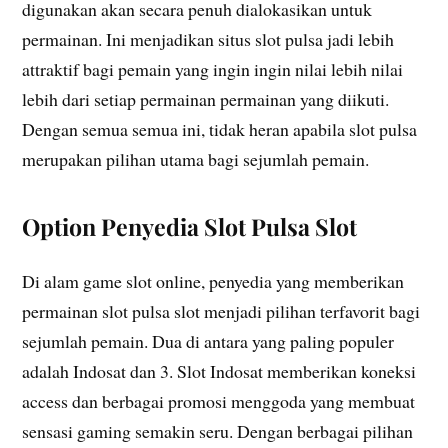
digunakan akan secara penuh dialokasikan untuk
permainan. Ini menjadikan situs slot pulsa jadi lebih
attraktif bagi pemain yang ingin ingin nilai lebih nilai
lebih dari setiap permainan permainan yang diikuti.
Dengan semua semua ini, tidak heran apabila slot pulsa
merupakan pilihan utama bagi sejumlah pemain.
Option Penyedia Slot Pulsa Slot
Di alam game slot online, penyedia yang memberikan
permainan slot pulsa slot menjadi pilihan terfavorit bagi
sejumlah pemain. Dua di antara yang paling populer
adalah Indosat dan 3. Slot Indosat memberikan koneksi
access dan berbagai promosi menggoda yang membuat
sensasi gaming semakin seru. Dengan berbagai pilihan