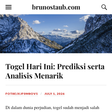
brunostaub.com
Togel Hari Ini: Prediksi serta
Analisis Menarik
FOT8EJXJF0M8OV5
JULY 1, 2026
Di dalam dunia perjudian, togel sudah menjadi salah