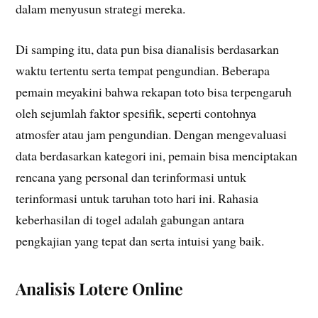
dalam menyusun strategi mereka.
Di samping itu, data pun bisa dianalisis berdasarkan
waktu tertentu serta tempat pengundian. Beberapa
pemain meyakini bahwa rekapan toto bisa terpengaruh
oleh sejumlah faktor spesifik, seperti contohnya
atmosfer atau jam pengundian. Dengan mengevaluasi
data berdasarkan kategori ini, pemain bisa menciptakan
rencana yang personal dan terinformasi untuk
terinformasi untuk taruhan toto hari ini. Rahasia
keberhasilan di togel adalah gabungan antara
pengkajian yang tepat dan serta intuisi yang baik.
Analisis Lotere Online