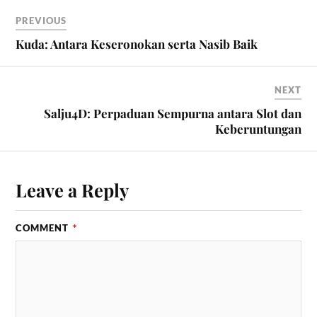
PREVIOUS
Kuda: Antara Keseronokan serta Nasib Baik
NEXT
Salju4D: Perpaduan Sempurna antara Slot dan
Keberuntungan
Leave a Reply
COMMENT
*