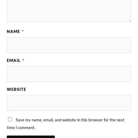
NAME
*
EMAIL
*
WEBSITE
Save my name, email, and website in this browser for the next
time I comment.