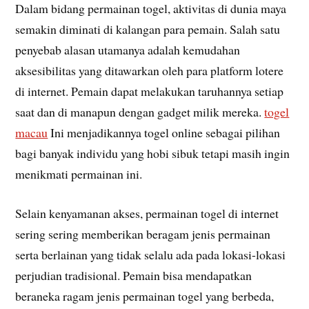
Dalam bidang permainan togel, aktivitas di dunia maya
semakin diminati di kalangan para pemain. Salah satu
penyebab alasan utamanya adalah kemudahan
aksesibilitas yang ditawarkan oleh para platform lotere
di internet. Pemain dapat melakukan taruhannya setiap
saat dan di manapun dengan gadget milik mereka.
togel
macau
Ini menjadikannya togel online sebagai pilihan
bagi banyak individu yang hobi sibuk tetapi masih ingin
menikmati permainan ini.
Selain kenyamanan akses, permainan togel di internet
sering sering memberikan beragam jenis permainan
serta berlainan yang tidak selalu ada pada lokasi-lokasi
perjudian tradisional. Pemain bisa mendapatkan
beraneka ragam jenis permainan togel yang berbeda,