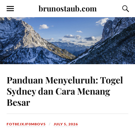
brunostaub.com
Panduan Menyeluruh: Togel
Sydney dan Cara Menang
Besar
FOT8EJXJF0M8OV5
JULY 5, 2026