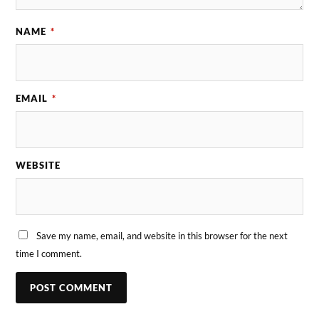
NAME
*
EMAIL
*
WEBSITE
Save my name, email, and website in this browser for the next
time I comment.