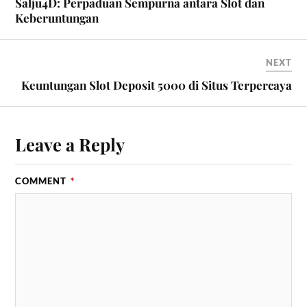
Salju4D: Perpaduan Sempurna antara Slot dan
Keberuntungan
NEXT
Keuntungan Slot Deposit 5000 di Situs Terpercaya
Leave a Reply
COMMENT
*