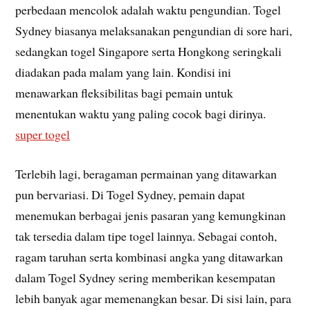
perbedaan mencolok adalah waktu pengundian. Togel
Sydney biasanya melaksanakan pengundian di sore hari,
sedangkan togel Singapore serta Hongkong seringkali
diadakan pada malam yang lain. Kondisi ini
menawarkan fleksibilitas bagi pemain untuk
menentukan waktu yang paling cocok bagi dirinya.
super togel
Terlebih lagi, beragaman permainan yang ditawarkan
pun bervariasi. Di Togel Sydney, pemain dapat
menemukan berbagai jenis pasaran yang kemungkinan
tak tersedia dalam tipe togel lainnya. Sebagai contoh,
ragam taruhan serta kombinasi angka yang ditawarkan
dalam Togel Sydney sering memberikan kesempatan
lebih banyak agar memenangkan besar. Di sisi lain, para