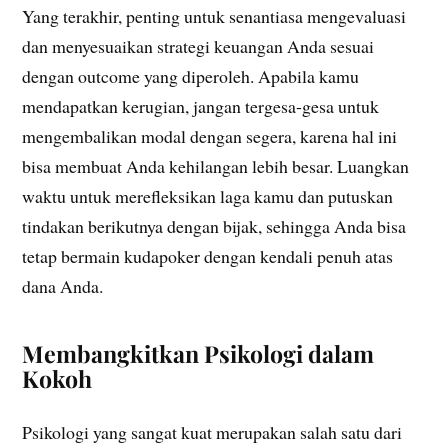
Yang terakhir, penting untuk senantiasa mengevaluasi
dan menyesuaikan strategi keuangan Anda sesuai
dengan outcome yang diperoleh. Apabila kamu
mendapatkan kerugian, jangan tergesa-gesa untuk
mengembalikan modal dengan segera, karena hal ini
bisa membuat Anda kehilangan lebih besar. Luangkan
waktu untuk merefleksikan laga kamu dan putuskan
tindakan berikutnya dengan bijak, sehingga Anda bisa
tetap bermain kudapoker dengan kendali penuh atas
dana Anda.
Membangkitkan Psikologi dalam
Kokoh
Psikologi yang sangat kuat merupakan salah satu dari