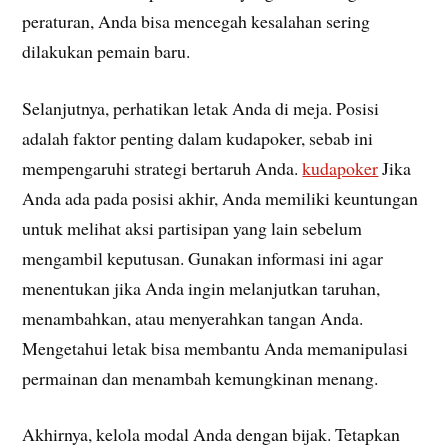
peraturan, Anda bisa mencegah kesalahan sering
dilakukan pemain baru.
Selanjutnya, perhatikan letak Anda di meja. Posisi
adalah faktor penting dalam kudapoker, sebab ini
mempengaruhi strategi bertaruh Anda.
kudapoker
Jika
Anda ada pada posisi akhir, Anda memiliki keuntungan
untuk melihat aksi partisipan yang lain sebelum
mengambil keputusan. Gunakan informasi ini agar
menentukan jika Anda ingin melanjutkan taruhan,
menambahkan, atau menyerahkan tangan Anda.
Mengetahui letak bisa membantu Anda memanipulasi
permainan dan menambah kemungkinan menang.
Akhirnya, kelola modal Anda dengan bijak. Tetapkan