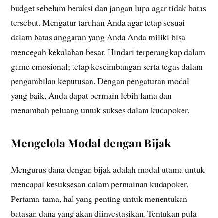
budget sebelum beraksi dan jangan lupa agar tidak batas
tersebut. Mengatur taruhan Anda agar tetap sesuai
dalam batas anggaran yang Anda Anda miliki bisa
mencegah kekalahan besar. Hindari terperangkap dalam
game emosional; tetap keseimbangan serta tegas dalam
pengambilan keputusan. Dengan pengaturan modal
yang baik, Anda dapat bermain lebih lama dan
menambah peluang untuk sukses dalam kudapoker.
Mengelola Modal dengan Bijak
Mengurus dana dengan bijak adalah modal utama untuk
mencapai kesuksesan dalam permainan kudapoker.
Pertama-tama, hal yang penting untuk menentukan
batasan dana yang akan diinvestasikan. Tentukan pula