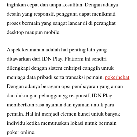
inginkan cepat dan tanpa kesulitan. Dengan adanya
desain yang responsif, pengguna dapat menikmati
proses bermain yang sangat lancar di di perangkat
desktop maupun mobile.
Aspek keamanan adalah hal penting lain yang
ditawarkan dari IDN Play. Platform ini sendiri
dilengkapi dengan sistem enkripsi canggih untuk
menjaga data pribadi serta transaksi pemain.
pokerhebat
Dengan adanya beragam opsi pembayaran yang aman
dan dukungan pelanggan yg responsif, IDN Play
memberikan rasa nyaman dan nyaman untuk para
pemain. Hal ini menjadi elemen kunci untuk banyak
individu ketika memutuskan lokasi untuk bermain
poker online.