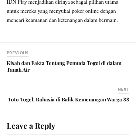
IDN Play menjadikan dirinya sebagai pilihan utama
untuk mereka yang menyukai poker online dengan
mencari keamanan dan ketenangan dalam bermain.
PREVIOUS
Kisah dan Fakta Tentang Pemuda Togel di dalam
Tanah Air
NEXT
Toto Togel: Rahasia di Balik Kemenangan Warga 88
Leave a Reply