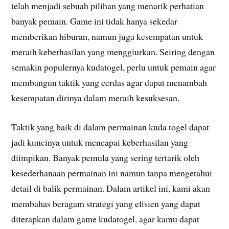
telah menjadi sebuah pilihan yang menarik perhatian
banyak pemain. Game ini tidak hanya sekedar
memberikan hiburan, namun juga kesempatan untuk
meraih keberhasilan yang menggiurkan. Seiring dengan
semakin populernya kudatogel, perlu untuk pemain agar
membangun taktik yang cerdas agar dapat menambah
kesempatan dirinya dalam meraih kesuksesan.
Taktik yang baik di dalam permainan kuda togel dapat
jadi kuncinya untuk mencapai keberhasilan yang
diimpikan. Banyak pemula yang sering tertarik oleh
kesederhanaan permainan ini namun tanpa mengetahui
detail di balik permainan. Dalam artikel ini, kami akan
membahas beragam strategi yang efisien yang dapat
diterapkan dalam game kudatogel, agar kamu dapat