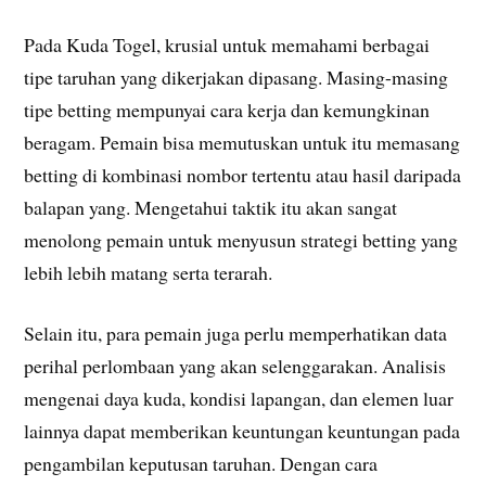
Pada Kuda Togel, krusial untuk memahami berbagai
tipe taruhan yang dikerjakan dipasang. Masing-masing
tipe betting mempunyai cara kerja dan kemungkinan
beragam. Pemain bisa memutuskan untuk itu memasang
betting di kombinasi nombor tertentu atau hasil daripada
balapan yang. Mengetahui taktik itu akan sangat
menolong pemain untuk menyusun strategi betting yang
lebih lebih matang serta terarah.
Selain itu, para pemain juga perlu memperhatikan data
perihal perlombaan yang akan selenggarakan. Analisis
mengenai daya kuda, kondisi lapangan, dan elemen luar
lainnya dapat memberikan keuntungan keuntungan pada
pengambilan keputusan taruhan. Dengan cara