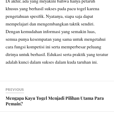
Di akhir, ada yang meyakini bahwa hanya petaruh
khusus yang berhasil sukses pada pacu togel karena
pengetahuan spesifik. Nyatanya, siapa saja dapat
mempelajari dan mengembangkan taktik sendiri.
Dengan kemudahan informasi yang semakin luas,
semua punya kesempatan yang sama untuk mengetahui
cara fungsi kompetisi ini serta memperbesar peluang
dirinya untuk berhasil. Edukasi serta praktik yang teratur
adalah kunci dalam sukses dalam kuda taruhan ini.
PREVIOUS
Mengapa Kayu Togel Menjadi Pilihan Utama Para
Pemain?