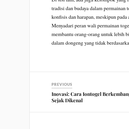
tradisi dan budaya dalam permainan t
konfisis dan harapan, meskipun pada 
Menyadari peran wali permainan togel
membantu orang-orang untuk lebih bi
dalam dongeng yang tidak berdasarka
PREVIOUS
Inovasi: Cara Iontogel Berkemban
Sejak Dikenal