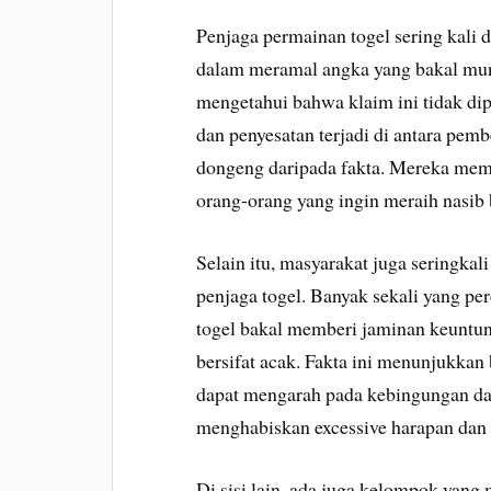
Penjaga permainan togel sering kali d
dalam meramal angka yang bakal mun
mengetahui bahwa klaim ini tidak dip
dan penyesatan terjadi di antara pemb
dongeng daripada fakta. Mereka mema
orang-orang yang ingin meraih nasib 
Selain itu, masyarakat juga seringka
penjaga togel. Banyak sekali yang pe
togel bakal memberi jaminan keuntung
bersifat acak. Fakta ini menunjukkan
dapat mengarah pada kebingungan da
menghabiskan excessive harapan dan
Di sisi lain, ada juga kelompok yang