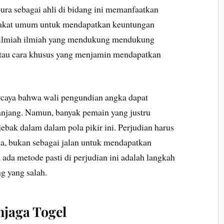
ra sebagai ahli di bidang ini memanfaatkan
arakat umum untuk mendapatkan keuntungan
ukti ilmiah ilmiah yang mendukung mendukung
atau cara khusus yang menjamin mendapatkan
rcaya bahwa wali pengundian angka dapat
njang. Namun, banyak pemain yang justru
ebak dalam dalam pola pikir ini. Perjudian harus
ja, bukan sebagai jalan untuk mendapatkan
ada metode pasti di perjudian ini adalah langkah
g yang salah.
njaga Togel