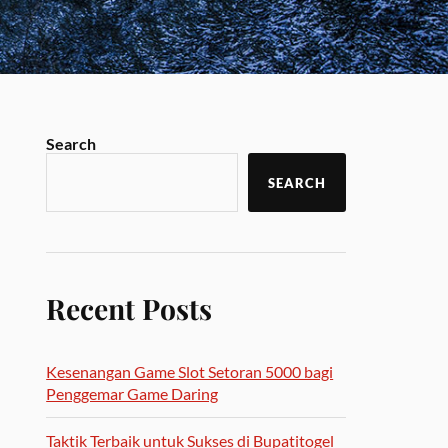
Search
SEARCH
Recent Posts
Kesenangan Game Slot Setoran 5000 bagi
Penggemar Game Daring
Taktik Terbaik untuk Sukses di Bupatitogel