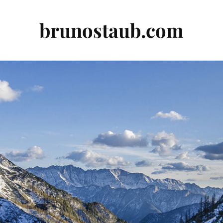
brunostaub.com