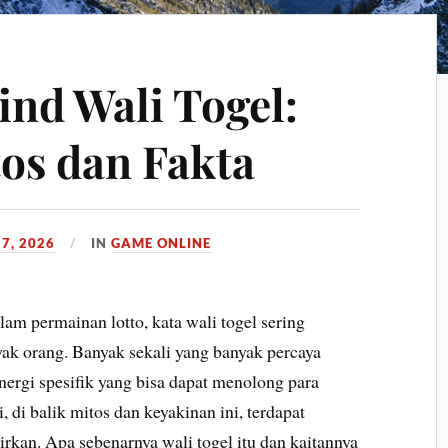
ind Wali Togel:
os dan Fakta
7, 2026
IN
GAME ONLINE
am permainan lotto, kata wali togel sering
k orang. Banyak sekali yang banyak percaya
ergi spesifik yang bisa dapat menolong para
di balik mitos dan keyakinan ini, terdapat
irkan. Apa sebenarnya wali togel itu dan kaitannya