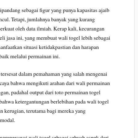
ipandang sebagai figur yang punya kapasitas ajaib
cul. Tetapi, jumlahnya banyak yang kurang
erkuat oleh data ilmiah. Kerap kali, kecurangan
eli jasa ini, yang membuat wali togel lebih sebagai
nfaatkan situasi ketidakpastian dan harapan
baik melalui permainan ini.
li tersesat dalam pemahaman yang salah mengenai
rcaya bahwa mengikuti arahan dari wali permainan
an, padahal output dari toto permainan togel
 bahwa ketergantungan berlebihan pada wali togel
n kerugian, terutama bagi mereka yang
 modal.
 mempercayai wali togel sebagai sebuah aspek dari