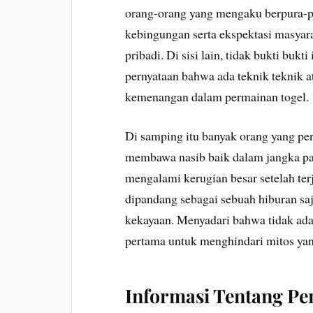
orang-orang yang mengaku berpura-pu
kebingungan serta ekspektasi masy
pribadi. Di sisi lain, tidak bukti b
pernyataan bahwa ada teknik teknik 
kemenangan dalam permainan togel.
Di samping itu banyak orang yang pe
membawa nasib baik dalam jangka pa
mengalami kerugian besar setelah terj
dipandang sebagai sebuah hiburan sa
kekayaan. Menyadari bahwa tidak ada 
pertama untuk menghindari mitos yan
Informasi Tentang Pe