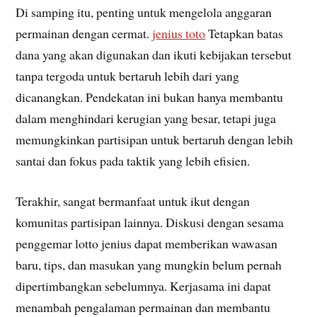
Di samping itu, penting untuk mengelola anggaran
permainan dengan cermat.
jenius toto
Tetapkan batas
dana yang akan digunakan dan ikuti kebijakan tersebut
tanpa tergoda untuk bertaruh lebih dari yang
dicanangkan. Pendekatan ini bukan hanya membantu
dalam menghindari kerugian yang besar, tetapi juga
memungkinkan partisipan untuk bertaruh dengan lebih
santai dan fokus pada taktik yang lebih efisien.
Terakhir, sangat bermanfaat untuk ikut dengan
komunitas partisipan lainnya. Diskusi dengan sesama
penggemar lotto jenius dapat memberikan wawasan
baru, tips, dan masukan yang mungkin belum pernah
dipertimbangkan sebelumnya. Kerjasama ini dapat
menambah pengalaman permainan dan membantu