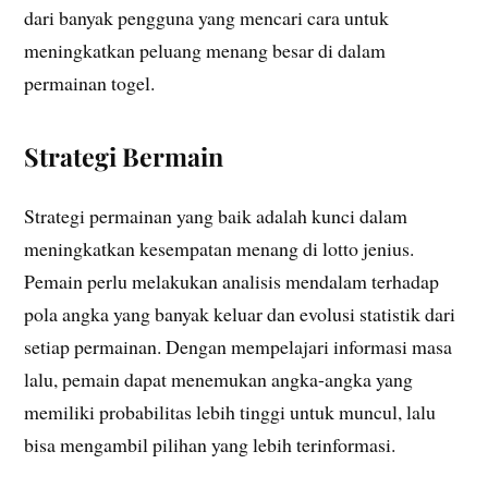
dari banyak pengguna yang mencari cara untuk
meningkatkan peluang menang besar di dalam
permainan togel.
Strategi Bermain
Strategi permainan yang baik adalah kunci dalam
meningkatkan kesempatan menang di lotto jenius.
Pemain perlu melakukan analisis mendalam terhadap
pola angka yang banyak keluar dan evolusi statistik dari
setiap permainan. Dengan mempelajari informasi masa
lalu, pemain dapat menemukan angka-angka yang
memiliki probabilitas lebih tinggi untuk muncul, lalu
bisa mengambil pilihan yang lebih terinformasi.