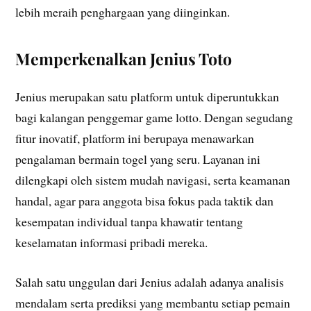
lebih meraih penghargaan yang diinginkan.
Memperkenalkan Jenius Toto
Jenius merupakan satu platform untuk diperuntukkan
bagi kalangan penggemar game lotto. Dengan segudang
fitur inovatif, platform ini berupaya menawarkan
pengalaman bermain togel yang seru. Layanan ini
dilengkapi oleh sistem mudah navigasi, serta keamanan
handal, agar para anggota bisa fokus pada taktik dan
kesempatan individual tanpa khawatir tentang
keselamatan informasi pribadi mereka.
Salah satu unggulan dari Jenius adalah adanya analisis
mendalam serta prediksi yang membantu setiap pemain