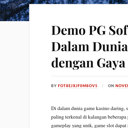
Demo PG Soft
Dalam Dunia
dengan Gaya
BY
FOT8EJXJF0M8OV5
ON
NOVEM
Di dalam dunia game kasino daring, s
paling terkenal di kalangan beberapa
gameplay yang unik, game slot dapa