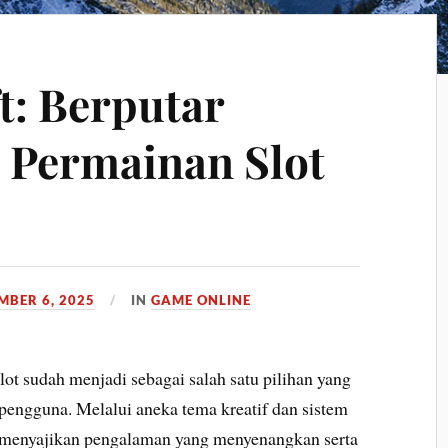
: Berputar
 Permainan Slot
BER 6, 2025
IN
GAME ONLINE
lot sudah menjadi sebagai salah satu pilihan yang
 pengguna. Melalui aneka tema kreatif dan sistem
t menyajikan pengalaman yang menyenangkan serta