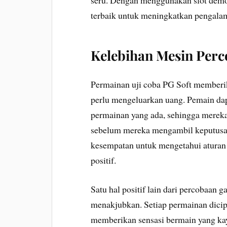
seru. Dengan menggunakan slot demo 
terbaik untuk meningkatkan pengala
Kelebihan Mesin Perc
Permainan uji coba PG Soft memberi
perlu mengeluarkan uang. Pemain d
permainan yang ada, sehingga mereka
sebelum mereka mengambil keputusan
kesempatan untuk mengetahui aturan 
positif.
Satu hal positif lain dari percobaan 
menakjubkan. Setiap permainan dicip
memberikan sensasi bermain yang kay