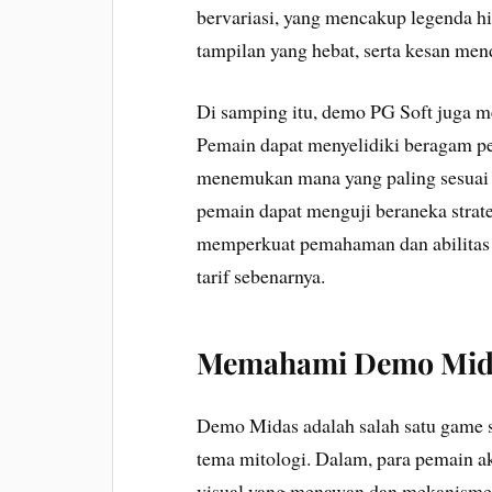
bervariasi, yang mencakup legenda hi
tampilan yang hebat, serta kesan mend
Di samping itu, demo PG Soft juga me
Pemain dapat menyelidiki beragam pe
menemukan mana yang paling sesuai 
pemain dapat menguji beraneka strat
memperkuat pemahaman dan abilitas
tarif sebenarnya.
Memahami Demo Mida
Demo Midas adalah salah satu game s
tema mitologi. Dalam, para pemain
visual yang menawan dan mekanisme 