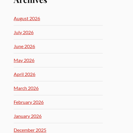
August 2026
July 2026
June 2026
May 2026
April 2026
March 2026
February 2026
January 2026
December 2025