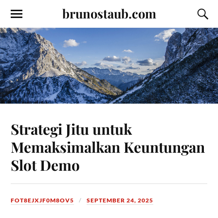
brunostaub.com
Strategi Jitu untuk
Memaksimalkan Keuntungan
Slot Demo
FOT8EJXJF0M8OV5
SEPTEMBER 24, 2025