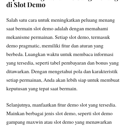
di Slot Demo
Salah satu cara untuk meningkatkan peluang menang
saat bermain slot demo adalah dengan memahami
mekanisme permainan. Setiap slot demo, termasuk
demo pragmatic, memiliki fitur dan aturan yang
berbeda. Luangkan waktu untuk membaca informasi
yang tersedia, seperti tabel pembayaran dan bonus yang
ditawarkan. Dengan mengetahui pola dan karakteristik
setiap permainan, Anda akan lebih siap untuk membuat
keputusan yang tepat saat bermain.
Selanjutnya, manfaatkan fitur demo slot yang tersedia.
Mainkan berbagai jenis slot demo, seperti slot demo
gampang maxwin atau slot demo yang menawarkan