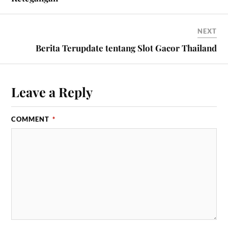
NEXT
Berita Terupdate tentang Slot Gacor Thailand
Leave a Reply
COMMENT
*