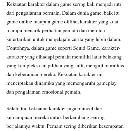
Kekuatan karakter dalam game sering kali menjadi inti
dari pengalaman bermain. Dalam dunia game, baik itu
game online maupun game offline, karakter yang kuat
mampu menarik perhatian pemain dan memicu
ketertarikan untuk menjelajahi cerita yang lebih dalam.
Contohnya, dalam game seperti Squid Game, karakter-
karakter yang dihadapi pemain memiliki latar belakang
yang kompleks dan pilihan yang sulit, menguji moralitas
dan keberanian mereka. Kekuatan karakter ini
menciptakan dinamika yang memengaruhi gameplay
dan pengalaman emosional pemain.
Selain itu, kekuatan karakter juga muncul dari
kemampuan mereka untuk berkembang seiring
berjalannya waktu. Pemain sering diberikan kesempatan