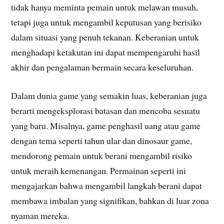
tidak hanya meminta pemain untuk melawan musuh,
tetapi juga untuk mengambil keputusan yang berisiko
dalam situasi yang penuh tekanan. Keberanian untuk
menghadapi ketakutan ini dapat mempengaruhi hasil
akhir dan pengalaman bermain secara keseluruhan.
Dalam dunia game yang semakin luas, keberanian juga
berarti mengeksplorasi batasan dan mencoba sesuatu
yang baru. Misalnya, game penghasil uang atau game
dengan tema seperti tahun ular dan dinosaur game,
mendorong pemain untuk berani mengambil risiko
untuk meraih kemenangan. Permainan seperti ini
mengajarkan bahwa mengambil langkah berani dapat
membawa imbalan yang signifikan, bahkan di luar zona
nyaman mereka.