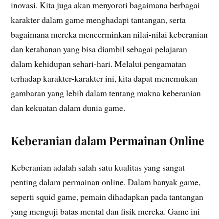
inovasi. Kita juga akan menyoroti bagaimana berbagai
karakter dalam game menghadapi tantangan, serta
bagaimana mereka mencerminkan nilai-nilai keberanian
dan ketahanan yang bisa diambil sebagai pelajaran
dalam kehidupan sehari-hari. Melalui pengamatan
terhadap karakter-karakter ini, kita dapat menemukan
gambaran yang lebih dalam tentang makna keberanian
dan kekuatan dalam dunia game.
Keberanian dalam Permainan Online
Keberanian adalah salah satu kualitas yang sangat
penting dalam permainan online. Dalam banyak game,
seperti squid game, pemain dihadapkan pada tantangan
yang menguji batas mental dan fisik mereka. Game ini