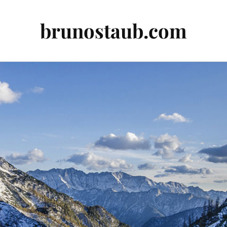
brunostaub.com