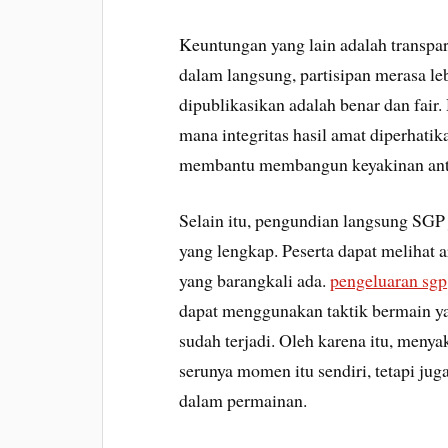
Keuntungan yang lain adalah transp
dalam langsung, partisipan merasa le
dipublikasikan adalah benar dan fair.
mana integritas hasil amat diperhati
membantu membangun keyakinan antar
Selain itu, pengundian langsung SG
yang lengkap. Peserta dapat melihat 
yang barangkali ada.
pengeluaran sgp
dapat menggunakan taktik bermain yan
sudah terjadi. Oleh karena itu, menya
serunya momen itu sendiri, tetapi j
dalam permainan.