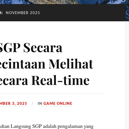
H:
NOVEMBER 2025
SGP Secara
cintaan Melihat
cara Real-time
BER 3, 2025
IN
GAME ONLINE
undian Langsung SGP adalah pengalaman yang