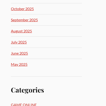
October 2025
September 2025
August 2025
July 2025
June 2025
May 2025
Categories
GAME ONLINE