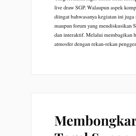
live draw SGP. Walaupun aspek kompeti
diingat bahwasanya kegiatan ini juga
maupun forum yang mendiskusikan S
dan interaktif. Melalui membagikan h
atmosfer dengan rekan-rekan pengge
Membongkar 