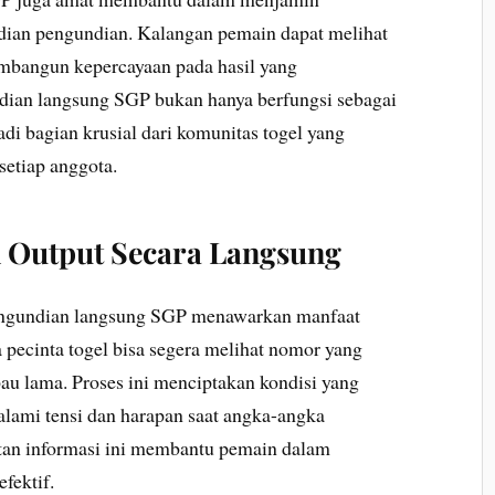
ndian pengundian. Kalangan pemain dapat melihat
embangun kepercayaan pada hasil yang
dian langsung SGP bukan hanya berfungsi sebagai
adi bagian krusial dari komunitas togel yang
etiap anggota.
 Output Secara Langsung
 pengundian langsung SGP menawarkan manfaat
a pecinta togel bisa segera melihat nomor yang
au lama. Proses ini menciptakan kondisi yang
ami tensi dan harapan saat angka-angka
atan informasi ini membantu pemain dalam
fektif.