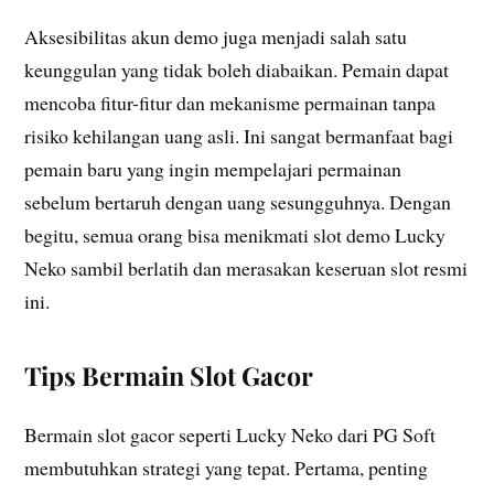
Aksesibilitas akun demo juga menjadi salah satu
keunggulan yang tidak boleh diabaikan. Pemain dapat
mencoba fitur-fitur dan mekanisme permainan tanpa
risiko kehilangan uang asli. Ini sangat bermanfaat bagi
pemain baru yang ingin mempelajari permainan
sebelum bertaruh dengan uang sesungguhnya. Dengan
begitu, semua orang bisa menikmati slot demo Lucky
Neko sambil berlatih dan merasakan keseruan slot resmi
ini.
Tips Bermain Slot Gacor
Bermain slot gacor seperti Lucky Neko dari PG Soft
membutuhkan strategi yang tepat. Pertama, penting