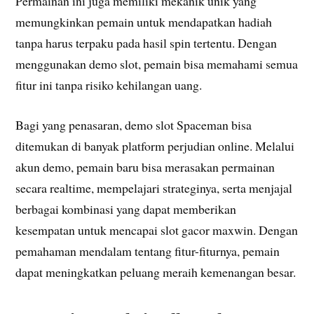
Permainan ini juga memiliki mekanik unik yang
memungkinkan pemain untuk mendapatkan hadiah
tanpa harus terpaku pada hasil spin tertentu. Dengan
menggunakan demo slot, pemain bisa memahami semua
fitur ini tanpa risiko kehilangan uang.
Bagi yang penasaran, demo slot Spaceman bisa
ditemukan di banyak platform perjudian online. Melalui
akun demo, pemain baru bisa merasakan permainan
secara realtime, mempelajari strateginya, serta menjajal
berbagai kombinasi yang dapat memberikan
kesempatan untuk mencapai slot gacor maxwin. Dengan
pemahaman mendalam tentang fitur-fiturnya, pemain
dapat meningkatkan peluang meraih kemenangan besar.