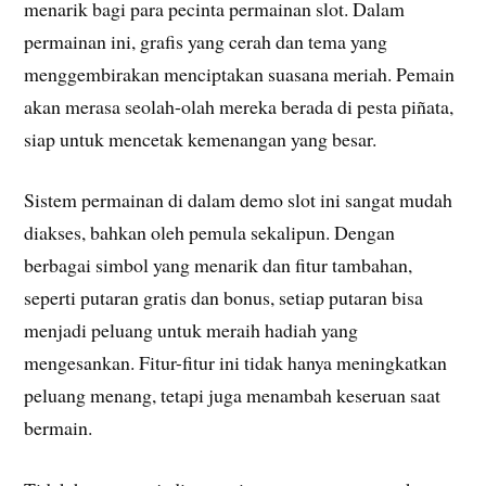
menarik bagi para pecinta permainan slot. Dalam
permainan ini, grafis yang cerah dan tema yang
menggembirakan menciptakan suasana meriah. Pemain
akan merasa seolah-olah mereka berada di pesta piñata,
siap untuk mencetak kemenangan yang besar.
Sistem permainan di dalam demo slot ini sangat mudah
diakses, bahkan oleh pemula sekalipun. Dengan
berbagai simbol yang menarik dan fitur tambahan,
seperti putaran gratis dan bonus, setiap putaran bisa
menjadi peluang untuk meraih hadiah yang
mengesankan. Fitur-fitur ini tidak hanya meningkatkan
peluang menang, tetapi juga menambah keseruan saat
bermain.