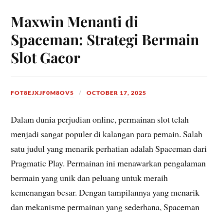
Maxwin Menanti di
Spaceman: Strategi Bermain
Slot Gacor
FOT8EJXJF0M8OV5
OCTOBER 17, 2025
Dalam dunia perjudian online, permainan slot telah
menjadi sangat populer di kalangan para pemain. Salah
satu judul yang menarik perhatian adalah Spaceman dari
Pragmatic Play. Permainan ini menawarkan pengalaman
bermain yang unik dan peluang untuk meraih
kemenangan besar. Dengan tampilannya yang menarik
dan mekanisme permainan yang sederhana, Spaceman