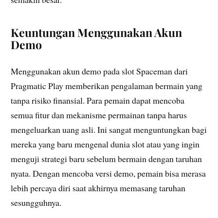
Keuntungan Menggunakan Akun
Demo
Menggunakan akun demo pada slot Spaceman dari
Pragmatic Play memberikan pengalaman bermain yang
tanpa risiko finansial. Para pemain dapat mencoba
semua fitur dan mekanisme permainan tanpa harus
mengeluarkan uang asli. Ini sangat menguntungkan bagi
mereka yang baru mengenal dunia slot atau yang ingin
menguji strategi baru sebelum bermain dengan taruhan
nyata. Dengan mencoba versi demo, pemain bisa merasa
lebih percaya diri saat akhirnya memasang taruhan
sesungguhnya.