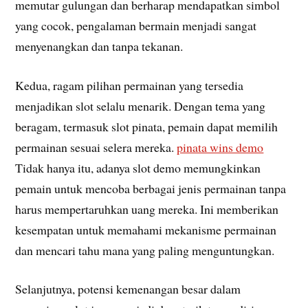
memutar gulungan dan berharap mendapatkan simbol
yang cocok, pengalaman bermain menjadi sangat
menyenangkan dan tanpa tekanan.
Kedua, ragam pilihan permainan yang tersedia
menjadikan slot selalu menarik. Dengan tema yang
beragam, termasuk slot pinata, pemain dapat memilih
permainan sesuai selera mereka.
pinata wins demo
Tidak hanya itu, adanya slot demo memungkinkan
pemain untuk mencoba berbagai jenis permainan tanpa
harus mempertaruhkan uang mereka. Ini memberikan
kesempatan untuk memahami mekanisme permainan
dan mencari tahu mana yang paling menguntungkan.
Selanjutnya, potensi kemenangan besar dalam