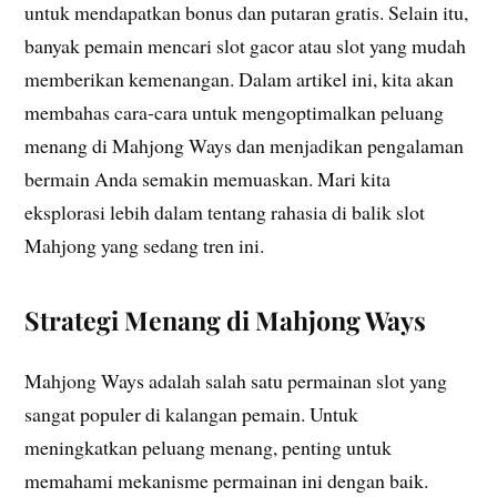
untuk mendapatkan bonus dan putaran gratis. Selain itu,
banyak pemain mencari slot gacor atau slot yang mudah
memberikan kemenangan. Dalam artikel ini, kita akan
membahas cara-cara untuk mengoptimalkan peluang
menang di Mahjong Ways dan menjadikan pengalaman
bermain Anda semakin memuaskan. Mari kita
eksplorasi lebih dalam tentang rahasia di balik slot
Mahjong yang sedang tren ini.
Strategi Menang di Mahjong Ways
Mahjong Ways adalah salah satu permainan slot yang
sangat populer di kalangan pemain. Untuk
meningkatkan peluang menang, penting untuk
memahami mekanisme permainan ini dengan baik.