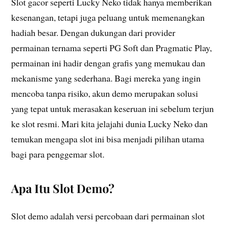
Slot gacor seperti Lucky Neko tidak hanya memberikan
kesenangan, tetapi juga peluang untuk memenangkan
hadiah besar. Dengan dukungan dari provider
permainan ternama seperti PG Soft dan Pragmatic Play,
permainan ini hadir dengan grafis yang memukau dan
mekanisme yang sederhana. Bagi mereka yang ingin
mencoba tanpa risiko, akun demo merupakan solusi
yang tepat untuk merasakan keseruan ini sebelum terjun
ke slot resmi. Mari kita jelajahi dunia Lucky Neko dan
temukan mengapa slot ini bisa menjadi pilihan utama
bagi para penggemar slot.
Apa Itu Slot Demo?
Slot demo adalah versi percobaan dari permainan slot