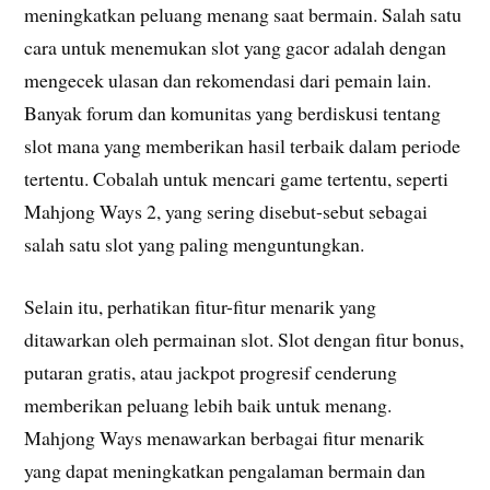
meningkatkan peluang menang saat bermain. Salah satu
cara untuk menemukan slot yang gacor adalah dengan
mengecek ulasan dan rekomendasi dari pemain lain.
Banyak forum dan komunitas yang berdiskusi tentang
slot mana yang memberikan hasil terbaik dalam periode
tertentu. Cobalah untuk mencari game tertentu, seperti
Mahjong Ways 2, yang sering disebut-sebut sebagai
salah satu slot yang paling menguntungkan.
Selain itu, perhatikan fitur-fitur menarik yang
ditawarkan oleh permainan slot. Slot dengan fitur bonus,
putaran gratis, atau jackpot progresif cenderung
memberikan peluang lebih baik untuk menang.
Mahjong Ways menawarkan berbagai fitur menarik
yang dapat meningkatkan pengalaman bermain dan