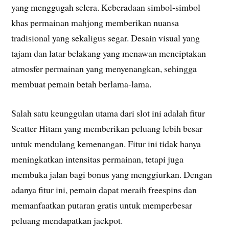
yang menggugah selera. Keberadaan simbol-simbol
khas permainan mahjong memberikan nuansa
tradisional yang sekaligus segar. Desain visual yang
tajam dan latar belakang yang menawan menciptakan
atmosfer permainan yang menyenangkan, sehingga
membuat pemain betah berlama-lama.
Salah satu keunggulan utama dari slot ini adalah fitur
Scatter Hitam yang memberikan peluang lebih besar
untuk mendulang kemenangan. Fitur ini tidak hanya
meningkatkan intensitas permainan, tetapi juga
membuka jalan bagi bonus yang menggiurkan. Dengan
adanya fitur ini, pemain dapat meraih freespins dan
memanfaatkan putaran gratis untuk memperbesar
peluang mendapatkan jackpot.