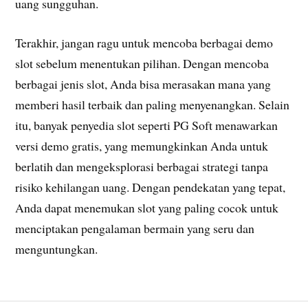
uang sungguhan.
Terakhir, jangan ragu untuk mencoba berbagai demo
slot sebelum menentukan pilihan. Dengan mencoba
berbagai jenis slot, Anda bisa merasakan mana yang
memberi hasil terbaik dan paling menyenangkan. Selain
itu, banyak penyedia slot seperti PG Soft menawarkan
versi demo gratis, yang memungkinkan Anda untuk
berlatih dan mengeksplorasi berbagai strategi tanpa
risiko kehilangan uang. Dengan pendekatan yang tepat,
Anda dapat menemukan slot yang paling cocok untuk
menciptakan pengalaman bermain yang seru dan
menguntungkan.