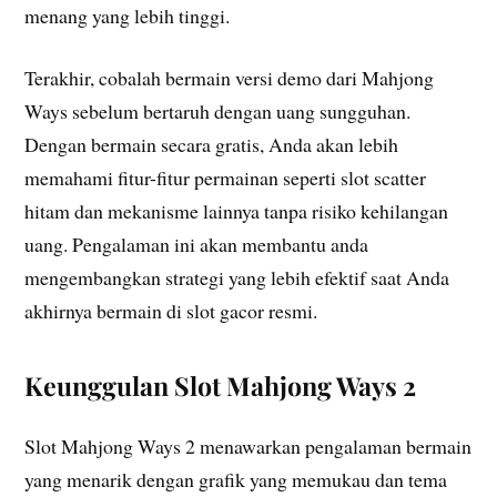
menang yang lebih tinggi.
Terakhir, cobalah bermain versi demo dari Mahjong
Ways sebelum bertaruh dengan uang sungguhan.
Dengan bermain secara gratis, Anda akan lebih
memahami fitur-fitur permainan seperti slot scatter
hitam dan mekanisme lainnya tanpa risiko kehilangan
uang. Pengalaman ini akan membantu anda
mengembangkan strategi yang lebih efektif saat Anda
akhirnya bermain di slot gacor resmi.
Keunggulan Slot Mahjong Ways 2
Slot Mahjong Ways 2 menawarkan pengalaman bermain
yang menarik dengan grafik yang memukau dan tema